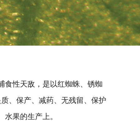
捕食性天敌，是以红蜘蛛、锈蜘
提质、保产、减药、无残留、保护
、水果的生产上。