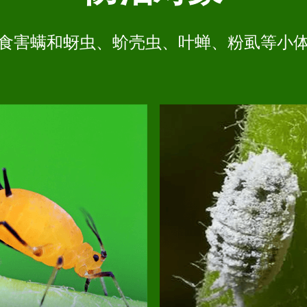
食害螨和蚜虫、蚧壳虫、叶蝉、粉虱等小