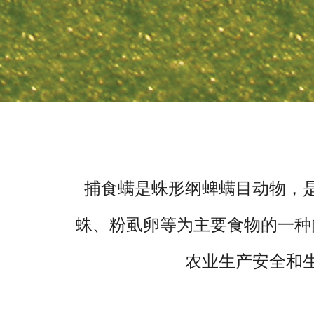
捕食螨是蛛形纲蜱螨目动物，
蛛、粉虱卵等为主要食物的一种
农业生产安全和