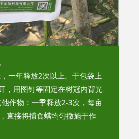
。
/株，一年释放2次以上。于包袋上
剪开，用图钉等固定在树冠内背光
他作物：一季释放2-3次，每亩
0袋，直接将捕食螨均匀撒施于作