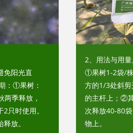
2、用法与用量
避免阳光直
①果树1-2袋
适期：①果树：
方的1/3处斜
、秋两季释放，
的主杆上；②其
于2只时使用。
次释放40-8
始释放。
物上。