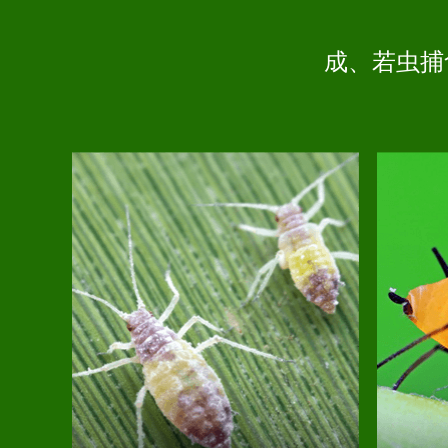
成、若虫捕