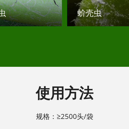
虫
蚧壳虫
使用方法
规格：≥2500头/袋