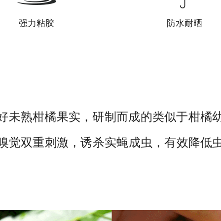
强力粘胶
防水耐晒
好未熟柑橘果实，研制而成的类似于柑橘
嗅觉双重刺激，诱杀实蝇成虫，有效降低