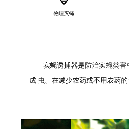
物理灭蝇
实蝇诱捕器是防治实蝇类害
成 虫。在减少农药或不用农药