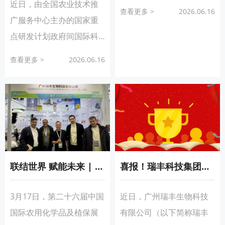
近日，由全国农业技术推
情测报，使用高清摄像头自动拍摄并实时上
坚持和加强党对三农工作的全面领导，完整
查看更多 >
2026.06.16
广服务中心主办的国家重
传图像至识别平台，几秒就能算出种类和数
准确全面贯彻新发展理念，坚持稳中...
点研发计划政府间国际科
量，自动完成监测预警，真正实现...
技创新合作重点专项中欧
查看更多 >
2026.06.16
农作物病虫害综合治理关
键技术创新合作研究项目
中欧农作物IPM关键技术培
训班在新疆和田成功举
办。瑞丰科技集团旗下发
展多维速测业务的中科绿
控科技有限公司受邀携植
联结世界 赋能未来 | 瑞丰科技集团重磅亮相CAC2026
喜报！瑞丰科技集团三家企业获高新技术企业证书
物检疫性病害快速检测产
3月17日，第二十六届中国
近日，广州瑞丰生物科技
品参会。 来自全国31个省
国际农用化学品及植保展
有限公司（以下简称瑞丰
（自治区、直辖市）、新