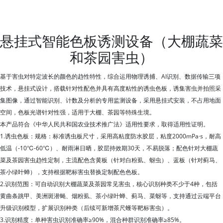
悬挂式智能色板诱测设备（大棚蔬菜
和茶园害虫）
基于害虫对特定波长的颜色的趋性特性，综合运用物理诱捕、AI识别、数据传输三项
技术，悬挂式设计，搭载针对性配色并具有高度粘性的诱虫色板，诱集害虫并拍照采
集图像，通过智能识别、计数及分析的专用监测设备，采用悬挂式安装，不占用地面
空间，色板光谱针对性强，适用于大棚、茶园等特殊生境。
本产品符合《中华人民共和国农业技术推广法》适用性要求，取得适用性证明。
1.诱虫色板：规格：标准诱虫板尺寸，采用高粘度防水胶层，粘度2000mPa·s，耐高
低温（-10℃-60℃）、耐雨淋日晒，胶层持效期30天，不易脱落；配色针对大棚蔬
菜及茶园害虫趋性定制，主流配色含黄板（针对白粉虱、蚜虫）、蓝板（针对蓟马、
茶小绿叶蝉），支持根据靶标害虫替换定制配色色板。
2.识别范围：可自动识别大棚蔬菜及茶园常见害虫，核心识别种类不少于4种，包括
黄曲条跳甲、美洲斑潜蝇、烟粉虱、茶小绿叶蝉、蓟马、菜蚜等，支持通过云端平台
升级识别模型，扩展识别种类（后续可新增茶尺蠖等靶标害虫）。
3.识别精度：单种害虫识别准确率≥90%，混合种群识别准确率≥85%。