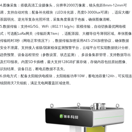
4.图像采集：搭载高清工业摄像头，分辨率2000万像素，镜头焦距8mm-12mm可
调，支持自动对焦；配备补光模块（LED冷光源，亮度0-3000lux可调），适应大棚/
茶园弱光、逆光等复杂光照环境，采集角度垂直于色板，确保图像清晰。
5.数据传输：支持4G/5G、WiFi（802.11 b/g/n）双模传输，自动切换最优网络模
式；可选配LoRa网关（传输距离1km），适配茶园、大棚等信号薄弱区域。单张图像
传输耗时3秒（网络正常情况下），数据传输加密采用AES-256加密协议，确保数据
安全不泄露。支持接入省级/国家植保监测预警平台，云端平台可实现数据统计分析、
趋势预警、设备远程管控（参数设置、状态监测）、多设备集群管理，支持数据导出
及打印报表。内置SD卡插槽，最大支持128GB扩展存储，存储内容包括原始图像、
识别结果、设备日志，断电后数据不丢失。
6.供电方式：配备太阳能供电模块，太阳能板功率10W，蓄电池容量12Ah，可实现连
续阴雨天7天续航，满足无电网覆盖区域使用。